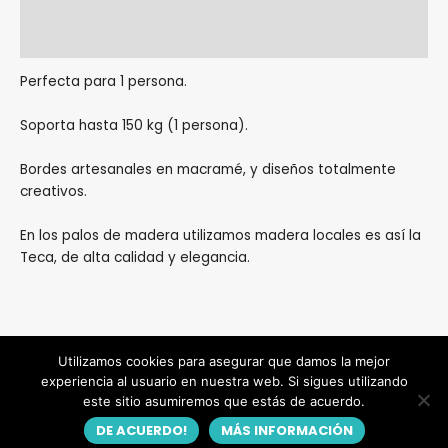
Información adicional
Valoraciones (0)
Perfecta para 1 persona.
Soporta hasta 150 kg (1 persona).
Bordes artesanales en macramé, y diseños totalmente
creativos.
En los palos de madera utilizamos madera locales es así la
Teca, de alta calidad y elegancia.
Utilizamos cookies para asegurar que damos la mejor
experiencia al usuario en nuestra web. Si sigues utilizando
Copyright © 2026
Tio Antonio
| Powered by
FM
este sitio asumiremos que estás de acuerdo.
Política de privacidad
|
Términos de uso
DE ACUERDO!
MÁS INFORMACIÓN