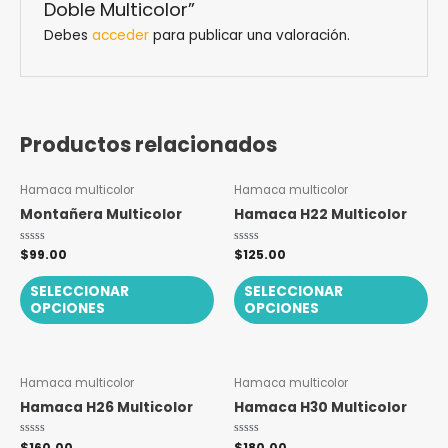
Doble Multicolor”
Debes
acceder
para publicar una valoración.
Productos relacionados
Este
Es
Hamaca multicolor
Hamaca multicolor
producto
pr
Montañera Multicolor
Hamaca H22 Multicolor
tiene
tie
múltiples
múl
Valorado
$
99.00
Valorado
$
125.00
con
con
variantes.
var
0
0
de
de
SELECCIONAR
SELECCIONAR
Las
La
5
5
OPCIONES
OPCIONES
opciones
op
se
se
pueden
pu
Este
Es
elegir
ele
Hamaca multicolor
Hamaca multicolor
producto
pr
en
en
Hamaca H26 Multicolor
Hamaca H30 Multicolor
tiene
tie
la
la
múltiples
múl
página
pá
Valorado
$
160.00
Valorado
$
180.00