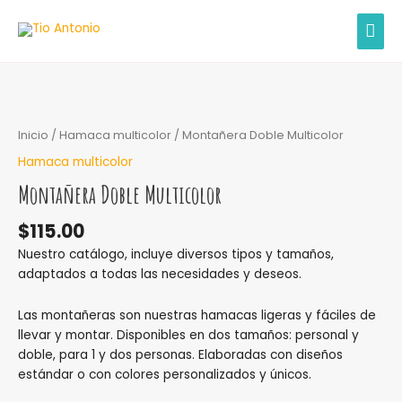
Ir
MEN
al
contenido
PRIN
Montañera
Doble
Multicolor
Inicio
/
Hamaca multicolor
/ Montañera Doble Multicolor
cantidad
Hamaca multicolor
Montañera Doble Multicolor
$
115.00
Nuestro catálogo, incluye diversos tipos y tamaños,
adaptados a todas las necesidades y deseos.
Las montañeras son nuestras hamacas ligeras y fáciles de
llevar y montar. Disponibles en dos tamaños: personal y
doble, para 1 y dos personas. Elaboradas con diseños
estándar o con colores personalizados y únicos.