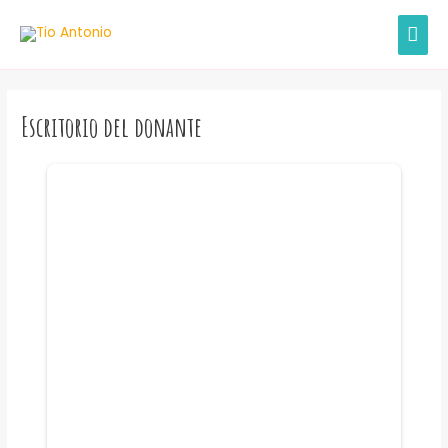
Ir
MEN
al
contenido
PRIN
Escritorio del donante