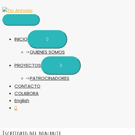
Ir
MENÚ
ALTERNAR
ALTERNAR
PRINCIPAL
MENÚ
MENÚ
al
contenido
INICIO
QUIENES SOMOS
PROYECTOS
PATROCINADORES
CONTACTO
COLABORA
English
0
Escritorio del donante