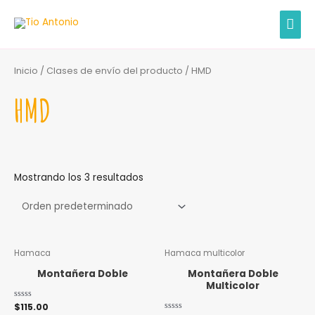
Ir
MEN
al
contenido
PRIN
Inicio
/ Clases de envío del producto / HMD
HMD
Mostrando los 3 resultados
Este
Este
Hamaca
Hamaca multicolor
producto
producto
Montañera Doble
Montañera Doble
tiene
tiene
Multicolor
múltiples
múltiples
Valorado
$
115.00
variantes.
variantes.
con