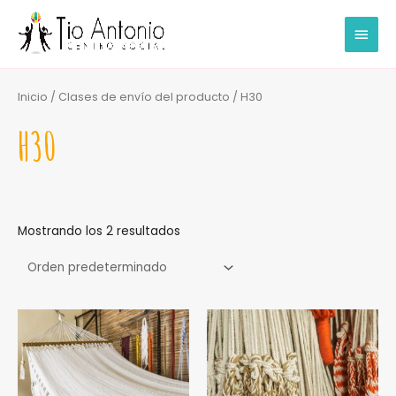
Ir
MEN
al
contenido
PRIN
Inicio
/ Clases de envío del producto / H30
H30
Mostrando los 2 resultados
Este
Este
producto
producto
tiene
tiene
múltiples
múltiples