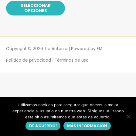
0
Las
SELECCIONAR
de
5
OPCIONES
opciones
se
pueden
elegir
en
la
Copyright © 2026
Tio Antonio
| Powered by
FM
página
de
Política de privacidad
|
Términos de uso
producto
Utilizamos cookies para asegurar que damos la mejor
experiencia al usuario en nuestra web. Si sigues utilizando
este sitio asumiremos que estás de acuerdo.
DE ACUERDO!
MÁS INFORMACIÓN