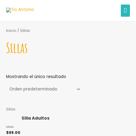
Ir
MEN
al
contenido
PRIN
Inicio
/ Sillas
Sillas
Mostrando el único resultado
Este
Sillas
producto
Silla Adultos
tiene
múltiples
Valorado
$
99.00
variantes.
con