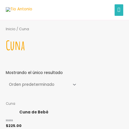
Ir
MEN
al
contenido
PRIN
Inicio
/ Cuna
Cuna
Mostrando el único resultado
Cuna
Cuna de Bebé
Valorado
$
225.00
con