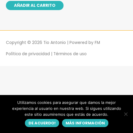
0
AÑADIR AL CARRITO
de
5
Copyright © 2026
Tio Antonio
| Powered by
FM
Política de privacidad
|
Términos de uso
Utilizamos cookies para asegurar que damos la mejor
experiencia al usuario en nuestra web. Si sigues utilizando
este sitio asumiremos que estás de acuerdo.
DE ACUERDO!
MÁS INFORMACIÓN