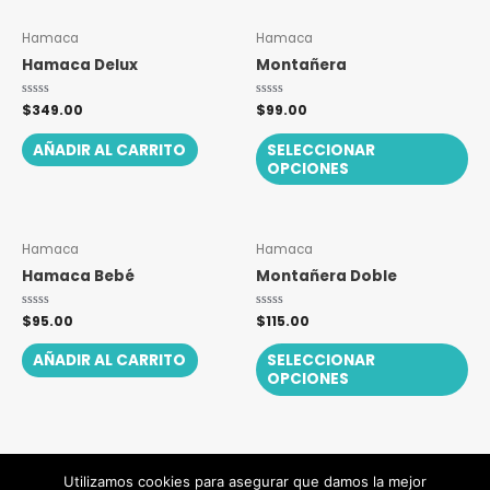
Es
Hamaca
Hamaca
pr
Hamaca Delux
Montañera
tie
múl
Valorado
$
349.00
Valorado
$
99.00
con
con
var
0
0
de
de
AÑADIR AL CARRITO
SELECCIONAR
La
5
5
OPCIONES
op
se
pu
Es
ele
Hamaca
Hamaca
pr
en
Hamaca Bebé
Montañera Doble
tie
la
múl
pá
Valorado
$
95.00
Valorado
$
115.00
con
con
var
de
0
0
de
de
AÑADIR AL CARRITO
SELECCIONAR
La
pr
5
5
OPCIONES
op
se
pu
ele
en
Utilizamos cookies para asegurar que damos la mejor