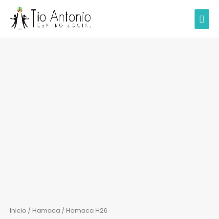
Ir
MEN
al
contenido
PRIN
Hamaca
H26
cantidad
Inicio
/
Hamaca
/ Hamaca H26