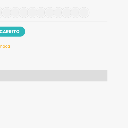
 CARRITO
maca