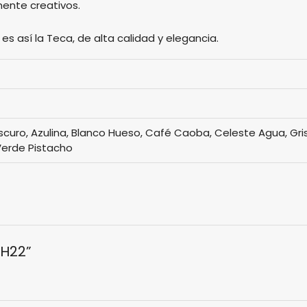
ente creativos.
s así la Teca, de alta calidad y elegancia.
oscuro, Azulina, Blanco Hueso, Café Caoba, Celeste Agua, Gris
 Verde Pistacho
 H22”