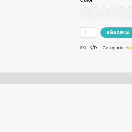
Color
AÑADIR AL
SKU:
N/D
Categoría:
Ha
iones (0)