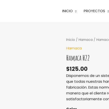
INICIO
PROYECTOS
Hamaca
Inicio
/
Hamaca
/ Hamac
H22
Hamaca
cantidad
Hamaca H22
$
125.00
Disponemos de un siste
que todas nuestras ha
fabricación. Estas norm
manera que el cliente 
satisfactoriamente con